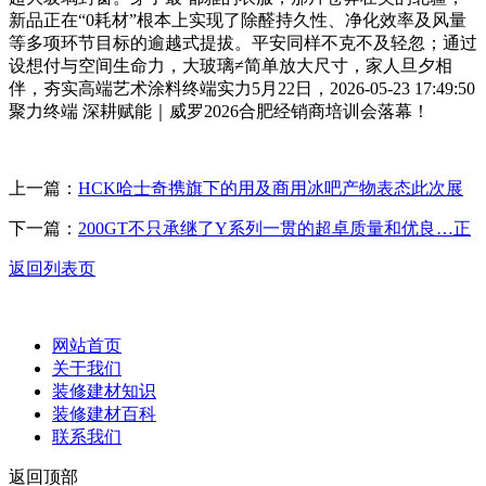
新品正在“0耗材”根本上实现了除醛持久性、净化效率及风量
等多项环节目标的逾越式提拔。平安同样不克不及轻忽；通过
设想付与空间生命力，大玻璃≠简单放大尺寸，家人旦夕相
伴，夯实高端艺术涂料终端实力5月22日，2026-05-23 17:49:50
聚力终端 深耕赋能｜威罗2026合肥经销商培训会落幕！
上一篇：
HCK哈士奇携旗下的用及商用冰吧产物表态此次展
下一篇：
200GT不只承继了Y系列一贯的超卓质量和优良…正
返回列表页
网站首页
关于我们
装修建材知识
装修建材百科
联系我们
返回顶部