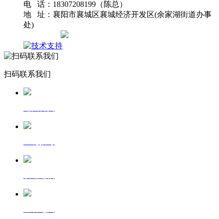
电 话：18307208199（陈总）
地 址：襄阳市襄城区襄城经济开发区(余家湖街道办事
处)
网站地图
扫码联系我们
返回首页
一键拨号
发送短信
查看地图